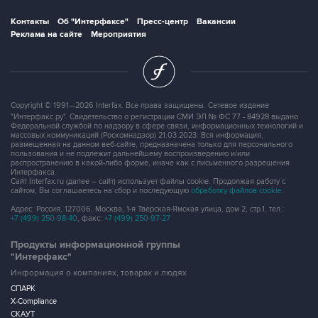
Контакты
Об "Интерфаксе"
Пресс-центр
Вакансии
Реклама на сайте
Мероприятия
Copyright © 1991—2026 Interfax. Все права защищены. Сетевое издание
"Интерфакс.ру". Свидетельство о регистрации СМИ ЭЛ № ФС 77 - 84928 выдано
Федеральной службой по надзору в сфере связи, информационных технологий и
массовых коммуникаций (Роскомнадзор) 21.03.2023. Вся информация,
размещенная на данном веб-сайте, предназначена только для персонального
пользования и не подлежит дальнейшему воспроизведению и/или
распространению в какой-либо форме, иначе как с письменного разрешения
Интерфакса.
Сайт Interfax.ru (далее – сайт) использует файлы cookie. Продолжая работу с
сайтом, Вы соглашаетесь на сбор и последующую
обработку файлов cookie
.
Адрес: Россия, 127006, Москва, 1-я Тверская-Ямская улица, дом 2, стр.1, тел.:
+7 (499) 250-98-40
, факс:
+7 (499) 250-97-27
Продукты информационной группы
"Интерфакс"
Информация о компаниях, товарах и людях
СПАРК
X-Compliance
СКАУТ