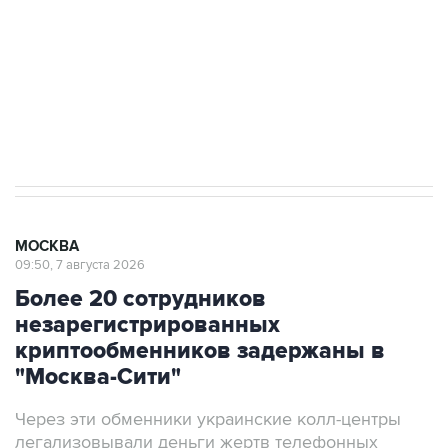
электросетевых объектов и агрокомплексов
Социальная реклама, АНО «Национальные приоритеты».
ИНН 7725383515 Erid: F7NfYUJCUneVdwcydK6A
Аксенов сообщил о четвертом погибшем в
результате атаки ВСУ на Крым
МОСКВА
09:50, 7 августа 2026
Более 20 сотрудников
незарегистрированных
криптообменников задержаны в
"Москва-Сити"
Через эти обменники украинские колл-центры
легализовывали деньги жертв телефонных