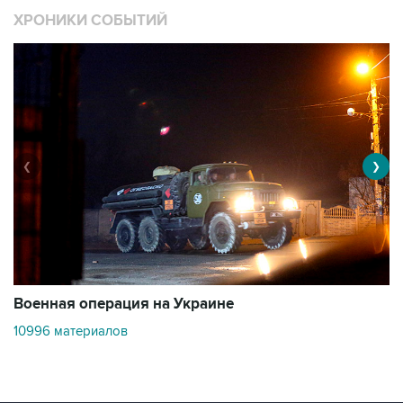
ХРОНИКИ СОБЫТИЙ
❮
❯
Военная операция на Украине
О
10996 материалов
3