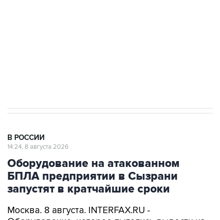
Социальная реклама, АНО «Национальные приоритеты».
ИНН 7725383515 Erid: F7NfYUJCUneVdwcydK6A
Кабмин РФ разрешил до 1 июля 2027 года
импорт, выпуск и обращение бензина Евро 2,
Евро 3, Евро 4
В РОССИИ
14:24, 8 августа 2026
Оборудование на атакованном
БПЛА предприятии в Сызрани
запустят в кратчайшие сроки
Москва. 8 августа. INTERFAX.RU -
Оборудование, которое пытались вывести из
строя атакой БПЛА на одном из самарских