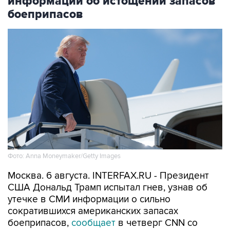
информации об истощении запасов
боеприпасов
Фото: Anna Moneymaker/Getty Images
Москва. 6 августа. INTERFAX.RU - Президент
США Дональд Трамп испытал гнев, узнав об
утечке в СМИ информации о сильно
сократившихся американских запасах
боеприпасов,
сообщает
в четверг CNN со