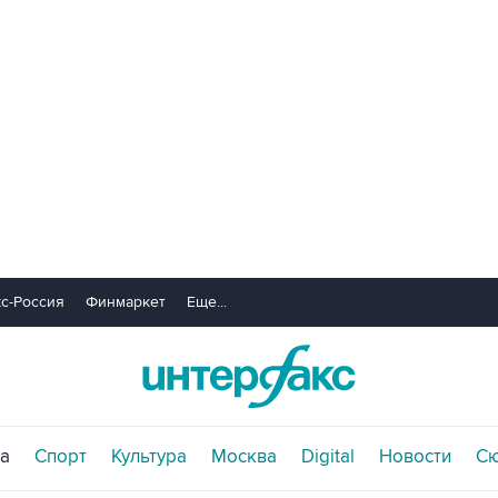
с-Россия
Финмаркет
Еще...
а
Спорт
Культура
Москва
Digital
Новости
С