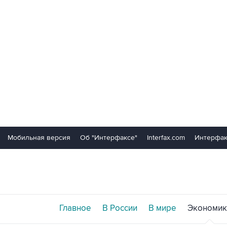
Мобильная версия
Об "Интерфаксе"
Interfax.com
Интерфак
Главное
В России
В мире
Экономик