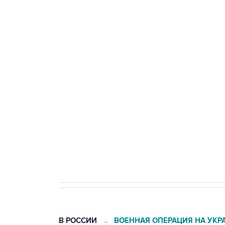
теракт на объекте Росгвардии
Промышленное предприятие в С
БПЛА
Беспилотные технологии и ИИ н
агрокомплексов
Социальная реклама, АНО «Национальные приоритеты».
И
Кабмин РФ разрешил до 1 июля 
бензина Евро 2, Евро 3, Евро 4
В РОССИИ
ВОЕННАЯ ОПЕРАЦИЯ НА УКР
→