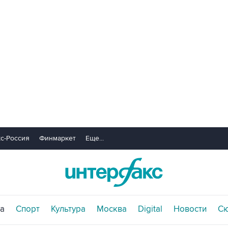
с-Россия
Финмаркет
Еще...
а
Спорт
Культура
Москва
Digital
Новости
С