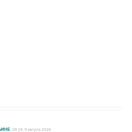
амарской области подверглось атаке
а службе у электросетевых объектов и
НН 7725383515 Erid: F7NfYUJCUneVdwcydK6A
2027 года импорт, выпуск и обращение
АИНЕ
09:29, 9 августа 2026