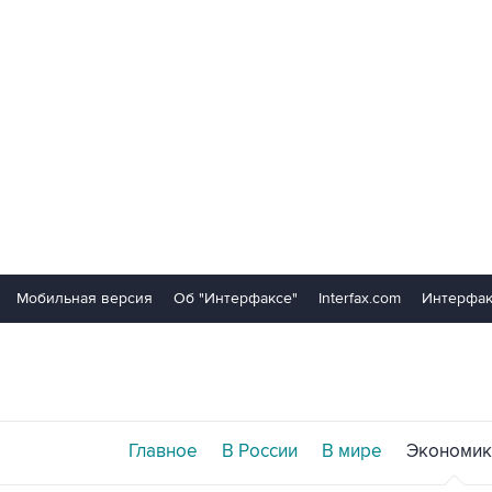
Мобильная версия
Об "Интерфаксе"
Interfax.com
Интерфак
Главное
В России
В мире
Экономик