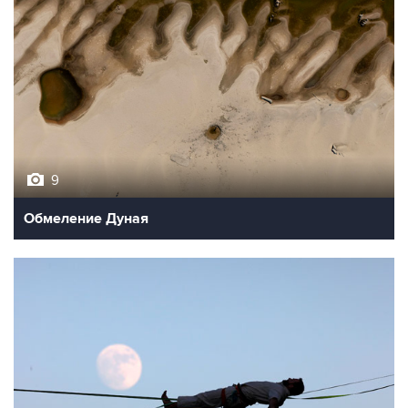
9
Обмеление Дуная