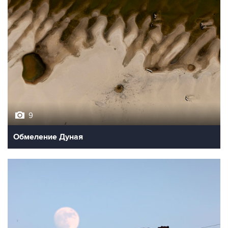
9
Обмеление Дуная