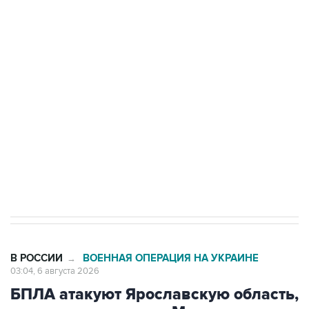
Путин сообщил о решении сосредоточить в
одних руках все службы тыла Минобороны
Как российские медицинские технологии
выходят на мировые рынки
Социальная реклама, АНО «Национальные приоритеты».
ИНН 7725383515 Erid: F7NfYUJCUneVdTRF8PRs
Трамп заявил, что переговоры с Ираном
начнутся в понедельник
В РОССИИ
ВОЕННАЯ ОПЕРАЦИЯ НА УКРАИНЕ
→
03:04, 6 августа 2026
БПЛА атакуют Ярославскую область,