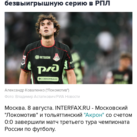
Александр Коваленко ("Локомотив")
Фото: Владимир Астапкович/РИА Новости
Москва. 8 августа. INTERFAX.RU - Московский
"Локомотив" и тольяттинский
"Акрон"
со счетом
0:0 завершили матч третьего тура чемпионата
России по футболу.
Игра прошла в Москве.