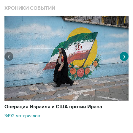
❮
❯
В
Операция Израиля и США против Ирана
1
3492 материалов
Контакты
Об "Интерфаксе"
Пресс-центр
Вакансии