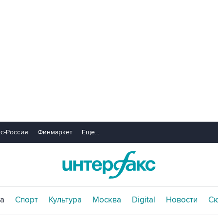
с-Россия
Финмаркет
Еще...
а
Спорт
Культура
Москва
Digital
Новости
С