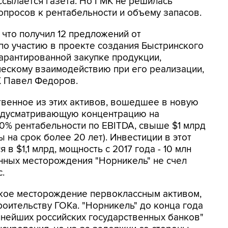
ссылается газета. Но ГМК не решилась
опросов к рентабельности и объему запасов.
 что получил 12 предложений от
по участию в проекте создания Быстринского
гарантированной закупке продукции,
ческому взаимодействию при его реализации,
К Павел Федоров.
твенное из этих активов, вошедшее в новую
редусматривающую концентрацию на
40% рентабельности по EBITDA, свыше $1 млрд
 на срок более 20 лет). Инвестиции в этот
 в $1,1 млрд, мощность с 2017 года - 10 млн
енных месторождения "Норникель" не счел
.
ское месторождение первоклассным активом,
роительству ГОКа. "Норникель" до конца года
пнейших российских государственных банков"