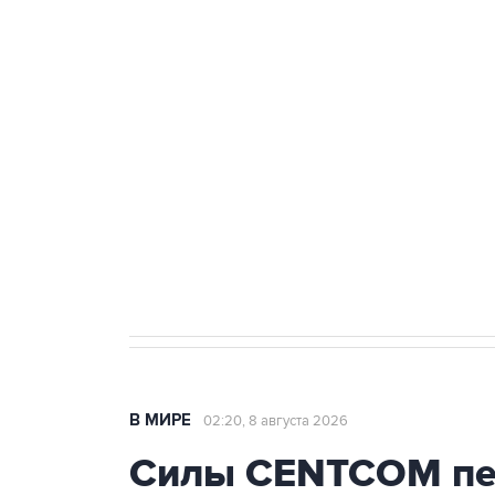
ФСБ сообщила о задержании в 
теракт на объекте Росгвардии
Беспилотные технологии и ИИ н
агрокомплексов
Социальная реклама, АНО «Национальные приоритеты».
И
Кабмин РФ разрешил до 1 июля 
бензина Евро 2, Евро 3, Евро 4
В МИРЕ
02:20, 8 августа 2026
Силы CENTCOM пер