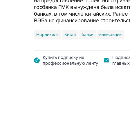
на предоставление проектного финан
госбанка ГМК вынуждена была искат
банках, в том числе китайских. Ране
ВЭБа на финансирование строительст
Норникель
Китай
банки
инвестиции
Купить подписку на
Подписа
профессиональную ленту
главных