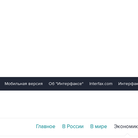
Мобильная версия
Об "Интерфаксе"
Interfax.com
Интерфак
Главное
В России
В мире
Экономик