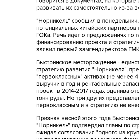
говорится в документах, на которые 
развивать их самостоятельно из-за в
"Норникель" сообщил в понедельник,
потенциальных китайских партнеров 
ГОКа. Речь идет о предложениях по 
финансированию проекта и стратеги
заявил первый замгендиректора ГМ
Быстринское месторождение - единс
стратегию развития "Норникеля", п
"первоклассных" активах (не менее 
выручки в год и рентабельные запасы
проект в 2014-2017 годах оцениваются
тонн руды. Но три других представл
первоклассным и в стратегию не внес
Признав весной этого года Быстрин
"Норникель" подтвердил планы по ст
ожидал согласования "одного из кру