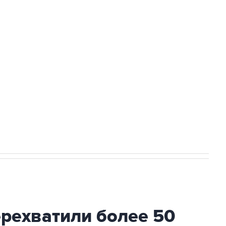
Приморье подростков, готовивших
а службе у электросетевых объектов и
НН 7725383515 Erid: F7NfYUJCUneVdwcydK6A
2027 года импорт, выпуск и обращение
ехватили более 50