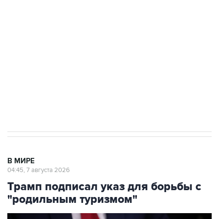
Росгвардии
Как российские медицинские технологии
выходят на мировые рынки
Социальная реклама, АНО «Национальные приоритеты».
ИНН 7725383515 Erid: F7NfYUJCUneVdTRF8PRs
Аксенов сообщил о четвертом погибшем в
результате атаки ВСУ на Крым
В МИРЕ
04:45, 7 августа 2026
Трамп подписал указ для борьбы с
"родильным туризмом"