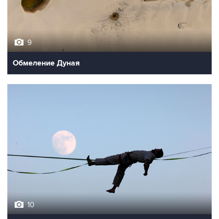
9
Обмеление Дуная
10