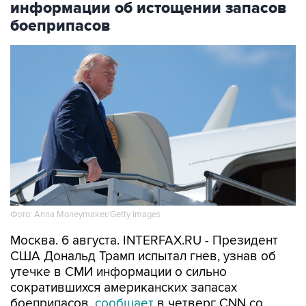
информации об истощении запасов
боеприпасов
Фото: Anna Moneymaker/Getty Images
Москва. 6 августа. INTERFAX.RU - Президент
США Дональд Трамп испытал гнев, узнав об
утечке в СМИ информации о сильно
сократившихся американских запасах
боеприпасов,
сообщает
в четверг CNN со