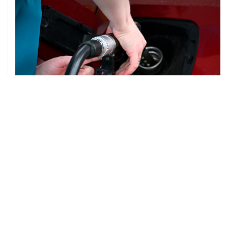
05 августа, 18:30
Brent подешевела до $78,5 за баррель
05 августа, 17:36
Росимущество снова выставило на торги бывшие
российские активы Global Spirits
05 августа, 16:25
Сбербанк вслед за АБ "Россия" уведомил о планах
инициировать банкротство "ЕвроТранса"