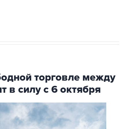
НН 7725383515 Erid: F7NfYUJCUneVdTRF8PRs
с Ираном начнутся в понедельник
бодной торговле между
т в силу с 6 октября