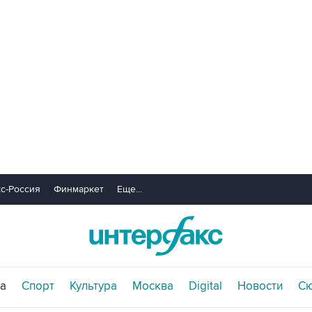
с-Россия
Финмаркет
Еще...
а
Спорт
Культура
Москва
Digital
Новости
С