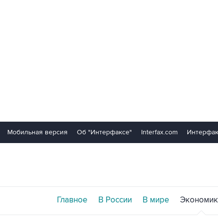
Мобильная версия
Об "Интерфаксе"
Interfax.com
Интерфак
Главное
В России
В мире
Экономик