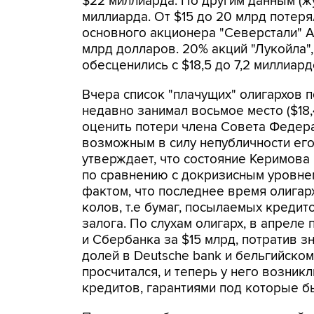
$22 миллиарда. По другим данным (жур
миллиарда. От $15 до 20 млрд потер
основного акционера "Северстали" А
млрд долларов. 20% акций "Лукойла"
обесценились с $18,5 до 7,2 миллиард
Вчера список "плачущих" олигархов 
недавно занимал восьмое место ($18,
оценить потери члена Совета Федера
возможным в силу непубличности его 
утверждает, что состояние Керимова
по сравнению с докризисным уровне
фактом, что последнее время олигар
колов, т.е бумаг, посылаемых креди
залога. По слухам олигарх, в апрел
и Сбербанка за $15 млрд, потратив з
долей в Deutsche bank и бельгийском 
просчитался, и теперь у него возни
кредитов, гарантиями под которые б