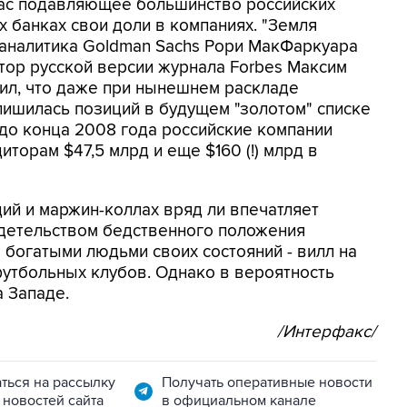
ас подавляющее большинство российских
 банках свои доли в компаниях. "Земля
а аналитика Goldman Sachs Рори МакФаркуара
дактор русской версии журнала Forbes Максим
ил, что даже при нынешнем раскладе
лишилась позиций в будущем "золотом" списке
до конца 2008 года российские компании
торам $47,5 млрд и еще $160 (!) млрд в
ий и маржин-коллах вряд ли впечатляет
детельством бедственного положения
 богатыми людьми своих состояний - вилл на
футбольных клубов. Однако в вероятность
а Западе.
/Интерфакс/
ться на рассылку
Получать оперативные новости
 новостей сайта
в официальном канале