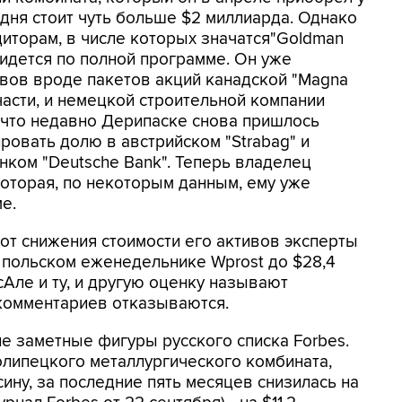
одня стоит чуть больше $2 миллиарда. Однако
иторам, в числе которых значатся"Goldman
придется по полной программе. Он уже
ивов вроде пакетов акций канадской "Magna
пчасти, и немецкой строительной компании
е, что недавно Дерипаске снова пришлось
ровать долю в австрийском "Strabag" и
нком "Deutsche Bank". Теперь владелец
оторая, по некоторым данным, ему уже
е.
т снижения стоимости его активов эксперты
в польском еженедельнике Wprost до $28,4
сАле и ту, и другую оценку называют
комментариев отказываются.
е заметные фигуры русского списка Forbes.
олипецкого металлургического комбината,
ну, за последние пять месяцев снизилась на