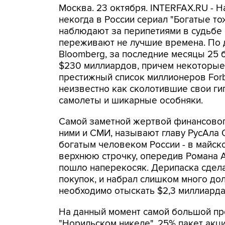
Москва. 23 октября. INTERFAX.RU - 
некогда в России сериал "Богатые то
наблюдают за перипетиями в судьбе 
переживают не лучшие времена. По 
Bloomberg, за последние месяцы 25 
$230 миллиардов, причем некоторые
престижный список миллионеров Forbe
неизвестно как сколотившие свои гиг
самолеты и шикарные особняки.
Самой заметной жертвой финансового
ними и СМИ, называют главу РусАла 
богатым человеком России - в майск
верхнюю строчку, опередив Романа А
пошло наперекосяк. Дерипаска сдела
покупок, и набрал слишком много дол
необходимо отыскать $2,3 миллиарда
На данный момент самой большой пр
"Норильском никеле". 25% пакет акц