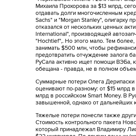
Михаила Прохорова за $13 млрд, сег
отдавать долги многочисленным кред
Sachs" и "Morgan Stanley", олигарху 
отказался от нескольких ценных акт
International", производящей автоза
"Hochtief",. Но этого мало. Тем боле
занимать $500 млн, чтобы рефинанси
предотвратить отчуждение залога ба
РуСала активно ищет помощи ВЭБа, к
обещана - правда, не в полном объем
Суммарные потери Олега Дерипаски о
оценивают по-разному: от $15 млрд 
млрд в российском Smart Money. В Ру
завышенной, однако от дальнейших 
Тяжелые потери понесли также други
Стоимость контрольного пакета Нов
который принадлежал Владимиру Лиси