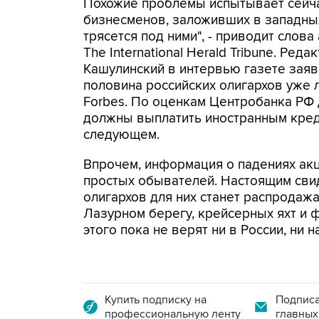
Похожие проблемы испытывает сейч
бизнесменов, заложивших в западных
трясется под ними", - приводит слов
The International Herald Tribune. Ре
Кашулинский в интервью газете заяв
половина российских олигархов уже 
Forbes. По оценкам Центробанка РФ 
должны выплатить иностранным креди
следующем.
Впрочем, информация о падениях акц
простых обывателей. Настоящим сви
олигархов для них станет распродажа
Лазурном берегу, крейсерных яхт и 
этого пока не верят ни в России, ни н
Купить подписку на
Подписа
профессиональную ленту
главных