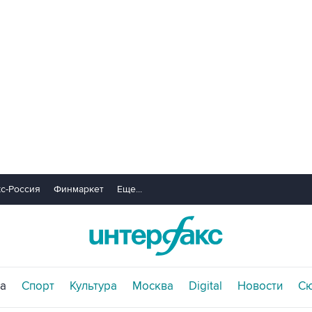
с-Россия
Финмаркет
Еще...
а
Спорт
Культура
Москва
Digital
Новости
С