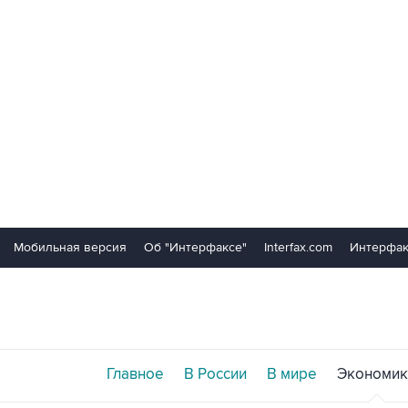
Мобильная версия
Об "Интерфаксе"
Interfax.com
Интерфак
Главное
В России
В мире
Экономик