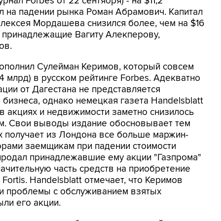
нал Forbes от 22 сентября) - на $11,2
ял на падении рынка Роман Абрамович. Капитал
лексея Мордашева снизился более, чем на $16
, принадлежащие Вагиту Алекперову,
ов.
пополнил Сулейман Керимов, который совсем
4 млрд) в русском рейтинге Forbes. Адекватно
ции от Дагестана не представляется
бизнеса, однако немецкая газета Handelsblatt
 в акциях и недвижимости заметно снизилось
м. Свои выводы издание обосновывает тем
х получает из Лондона все больше маржин-
торами заемщикам при падении стоимости
е продал принадлежавшие ему акции "Газпрома"
начительную часть средств на приобретение
Fortis. Handelsblatt отмечает, что Керимов
кли проблемы с обслуживанием взятых
ыли его акции.