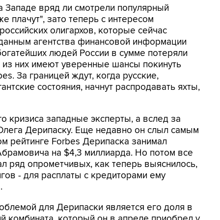
На Западе вряд ли смотрели популярный
же плачут", зато теперь с интересом
российских олигархов, которые сейчас
данным агентства финансовой информации
богатейших людей России в сумме потеряли
 из них имеют уверенные шансы покинуть
s. За границей ждут, когда русские,
антские состояния, начнут распродавать яхты,
 кризиса западные эксперты, а вслед за
Олега Дерипаску. Еще недавно он слыл самым
ом рейтинге Forbes Дерипаска занимал
брамовича на $4,3 миллиарда. Но потом все
л ряд опрометчивых, как теперь выяснилось,
гов - для расплаты с кредиторами ему
.
облемой для Дерипаски является его доля в
ий комбината, который он в апреле приобрел у