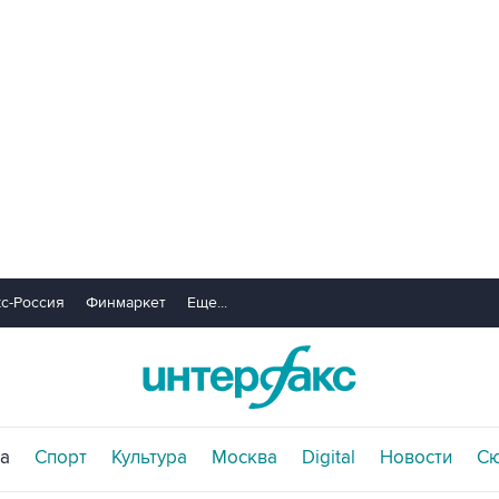
с-Россия
Финмаркет
Еще...
а
Спорт
Культура
Москва
Digital
Новости
С