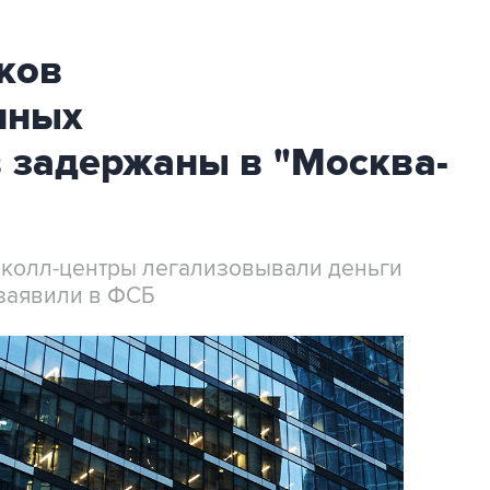
ков
нных
 задержаны в "Москва-
 колл-центры легализовывали деньги
заявили в ФСБ