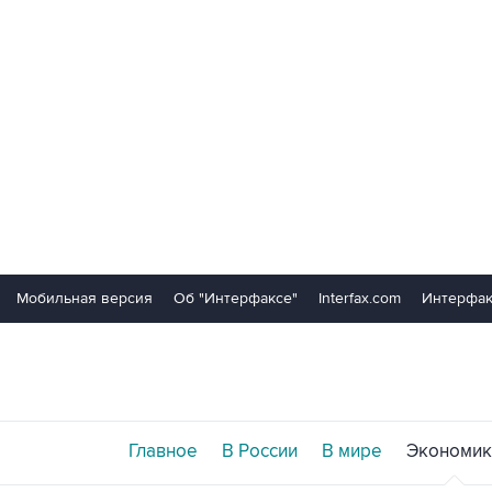
Мобильная версия
Об "Интерфаксе"
Interfax.com
Интерфак
Главное
В России
В мире
Экономик