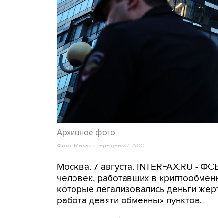
Архивное фото
Фото: Михаил Терещенко/ТАСС
Москва. 7 августа. INTERFAX.RU - Ф
человек, работавших в криптообменн
которые легализовались деньги же
работа девяти обменных пунктов.