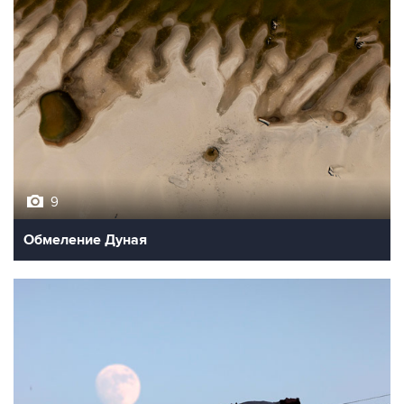
9
Обмеление Дуная