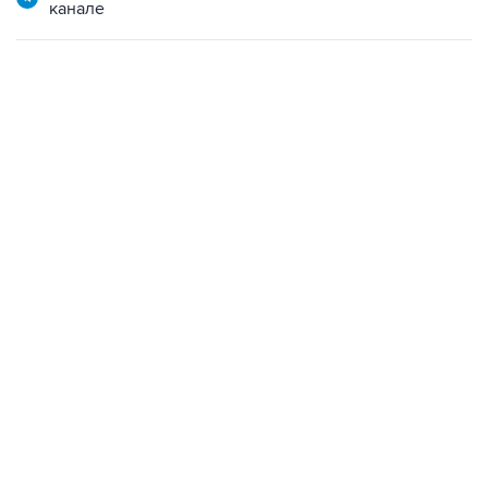
канале
07:04, 6 августа 2026
сообщила