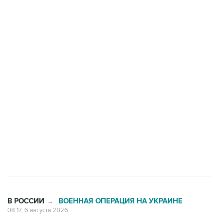
Три человека погибли, двое ранены при атаке
БПЛА на автомобиль в Удмуртии
Путин сообщил о решении сосредоточить в
одних руках все службы тыла Минобороны
Как российские медицинские технологии
выходят на мировые рынки
Социальная реклама, АНО «Национальные приоритеты».
ИНН 7725383515 Erid: F7NfYUJCUneVdTRF8PRs
Трамп заявил, что переговоры с Ираном
начнутся в понедельник
В РОССИИ
ВОЕННАЯ ОПЕРАЦИЯ НА УКРАИНЕ
→
08:17, 6 августа 2026