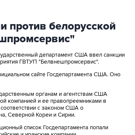
и против белорусской
шпромсервис"
осударственный департамент США ввел санкции
приятия ГВТУП "Белвнешпромсервис".
ициальном сайте Госдепартамента США. Оно
ударственным органам и агентствам США
кой компанией и ее правопреемниками в
в соответствии с законом США о
а, Северной Кореи и Сирии.
ционный список Госдепартамента попали
сийские и иранские компании.