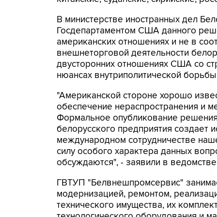
В министерстве иностранных дел Бел
Госдепартаментом США данного решен
американских отношениях и не в со
внешнеторговой деятельности белору
двусторонних отношениях США со стр
нюансах внутриполитической борьбы
"Американской стороне хорошо извес
обеспечение нераспространения и м
Формальное опубликование решения
белорусского предприятия создает 
международном сотрудничестве наше
силу особого характера данных вопр
обсуждаются", - заявили в ведомстве
ГВТУП "Белвнешпромсервис" занимае
модернизацией, ремонтом, реализаци
технического имущества, их комплек
технологического оборудования и ма