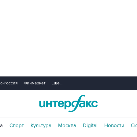
с-Россия
Финмаркет
Еще...
а
Спорт
Культура
Москва
Digital
Новости
С