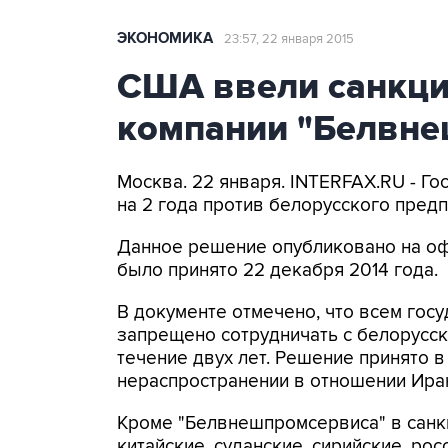
ЭКОНОМИКА
23:57, 22 января 2015
США ввели санкци
компании "Белвне
Москва. 22 января. INTERFAX.RU - Г
на 2 года против белорусского пред
Данное решение опубликовано на оф
было принято 22 декабря 2014 года.
В документе отмечено, что всем гос
запрещено сотрудничать с белорусс
течение двух лет. Решение принято 
нераспространении в отношении Иран
Кроме "Белвнешпромсервиса" в санк
китайские, суданские, сирийские, рос