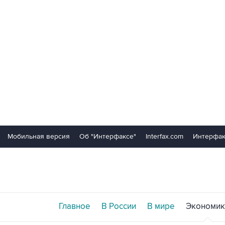
Мобильная версия
Об "Интерфаксе"
Interfax.com
Интерфак
Главное
В России
В мире
Экономик