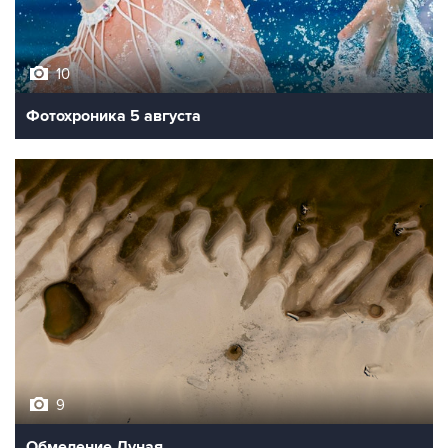
10
Фотохроника 5 августа
9
Обмеление Дуная