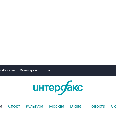
с-Россия
Финмаркет
Еще...
а
Спорт
Культура
Москва
Digital
Новости
С