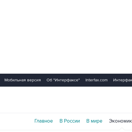
Мобильная версия
Об "Интерфаксе"
Interfax.com
Интерфак
Главное
В России
В мире
Экономик