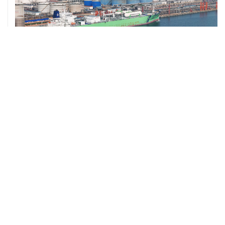
ХРОНИКИ СОБЫТИЙ
❮
❯