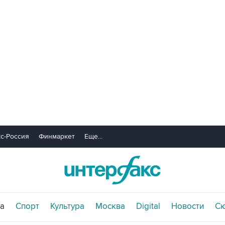
с-Россия
Финмаркет
Еще...
а
Спорт
Культура
Москва
Digital
Новости
С