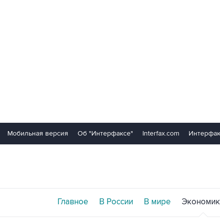
Мобильная версия
Об "Интерфаксе"
Interfax.com
Интерфак
Главное
В России
В мире
Экономик