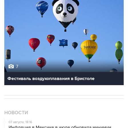
7
Фестиваль воздухоплавания в Бристоле
НОВОСТИ
07 августа, 18:16
Инфляция в Мексике в июле обновила минимум