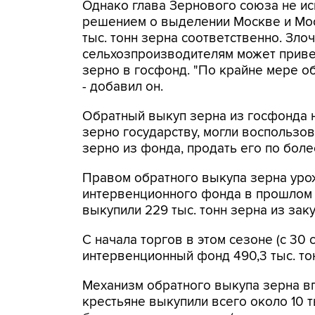
Однако глава Зернового союза не иск
решением о выделении Москве и Мос
тыс. тонн зерна соответственно. Зло
сельхозпроизводителям может привес
зерно в госфонд. "По крайне мере об
- добавил он.
Обратный выкуп зерна из госфонда н
зерно государству, могли воспользо
зерно из фонда, продать его по бол
Правом обратного выкупа зерна урож
интервенционного фонда в прошлом г
выкупили 229 тыс. тонн зерна из зак
С начала торгов в этом сезоне (с 30 
интервенционный фонд 490,3 тыс. тон
Механизм обратного выкупа зерна вп
крестьяне выкупили всего около 10 т