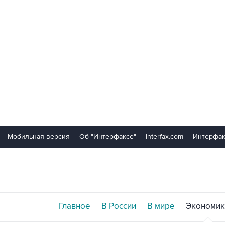
Мобильная версия
Об "Интерфаксе"
Interfax.com
Интерфак
Главное
В России
В мире
Экономик