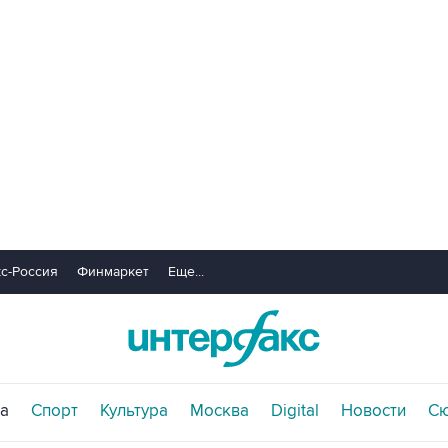
с-Россия
Финмаркет
Еще...
а
Спорт
Культура
Москва
Digital
Новости
С