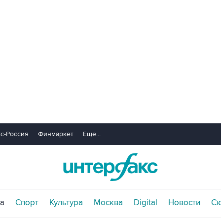
с-Россия
Финмаркет
Еще...
а
Спорт
Культура
Москва
Digital
Новости
С