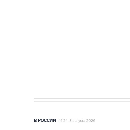
ФСБ сообщила о задержании в 
теракт на объекте Росгвардии
Беспилотные технологии и ИИ н
агрокомплексов
Социальная реклама, АНО «Национальные приоритеты».
И
Кабмин РФ разрешил до 1 июля 
бензина Евро 2, Евро 3, Евро 4
В РОССИИ
14:24, 8 августа 2026