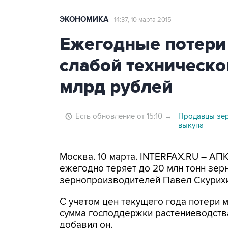
ЭКОНОМИКА
14:37, 10 марта 2015
Ежегодные потери 
слабой техническо
млрд рублей
Есть обновление от 15:10
→
Продавцы зер
выкупа
Москва. 10 марта. INTERFAX.RU – АПК
ежегодно теряет до 20 млн тонн зер
зернопроизводителей Павел Скурихин
С учетом цен текущего года потери м
сумма господдержки растениеводства
добавил он.