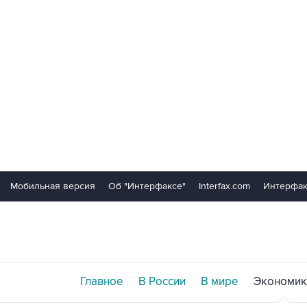
Мобильная версия
Об "Интерфаксе"
Interfax.com
Интерфак
Главное
В России
В мире
Экономик