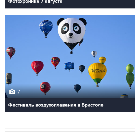
Фотохроника 7 августа
7
Фестиваль воздухоплавания в Бристоле