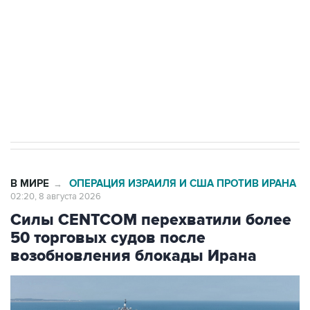
электросетевых объектов и агрокомплексов
Социальная реклама, АНО «Национальные приоритеты».
ИНН 7725383515 Erid: F7NfYUJCUneVdwcydK6A
Кабмин РФ разрешил до 1 июля 2027 года
импорт, выпуск и обращение бензина Евро 2,
Евро 3, Евро 4
В МИРЕ
ОПЕРАЦИЯ ИЗРАИЛЯ И США ПРОТИВ ИРАНА
→
02:20, 8 августа 2026
Силы CENTCOM перехватили более
50 торговых судов после
возобновления блокады Ирана