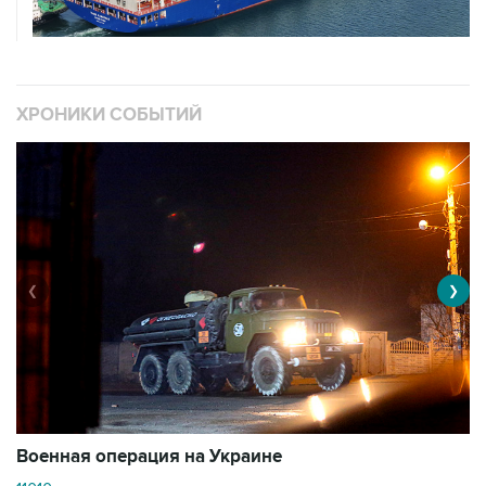
ХРОНИКИ СОБЫТИЙ
❮
❯
Военная операция на Украине
О