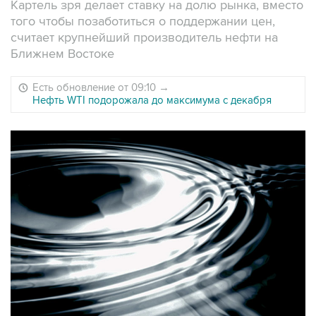
Картель зря делает ставку на долю рынка, вместо
того чтобы позаботиться о поддержании цен,
считает крупнейший производитель нефти на
Ближнем Востоке
Есть обновление от 09:10
→
Нефть WTI подорожала до максимума с декабря