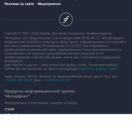
Реклама на сайте
Мероприятия
Copyright © 1991—2026 Interfax. Все права защищены. Сетевое издание
"Интерфакс.ру". Свидетельство о регистрации СМИ ЭЛ № ФС 77 - 84928 выдано
Федеральной службой по надзору в сфере связи, информационных технологий и
массовых коммуникаций (Роскомнадзор) 21.03.2023. Вся информация,
размещенная на данном веб-сайте, предназначена только для персонального
пользования и не подлежит дальнейшему воспроизведению и/или
распространению в какой-либо форме, иначе как с письменного разрешения
Интерфакса.
Сайт Interfax.ru (далее – сайт) использует файлы cookie. Продолжая работу с
сайтом, Вы соглашаетесь на сбор и последующую
обработку файлов cookie
.
Адрес: Россия, 127006, Москва, 1-я Тверская-Ямская улица, дом 2, стр.1, тел.:
+7 (499) 250-98-40
, факс:
+7 (499) 250-97-27
Продукты информационной группы
"Интерфакс"
Информация о компаниях, товарах и людях
СПАРК
X-Compliance
СКАУТ
Маркер
АСТРА