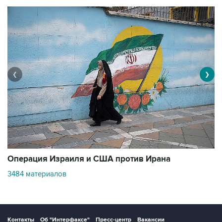
❮
❯
В
Операция Израиля и США против Ирана
1
3484 материалов
Контакты
Об "Интерфаксе"
Пресс-центр
Вакансии