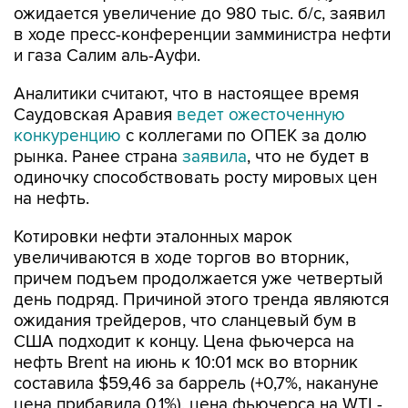
ожидается увеличение до 980 тыс. б/с, заявил
в ходе пресс-конференции замминистра нефти
и газа Салим аль-Ауфи.
Аналитики считают, что в настоящее время
Саудовская Аравия
ведет ожесточенную
конкуренцию
с коллегами по ОПЕК за долю
рынка. Ранее страна
заявила
, что не будет в
одиночку способствовать росту мировых цен
на нефть.
Котировки нефти эталонных марок
увеличиваются в ходе торгов во вторник,
причем подъем продолжается уже четвертый
день подряд. Причиной этого тренда являются
ожидания трейдеров, что сланцевый бум в
США подходит к концу. Цена фьючерса на
нефть Brent на июнь к 10:01 мск во вторник
составила $59,46 за баррель (+0,7%, накануне
цена прибавила 0,1%), цена фьючерса на WTI -