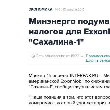
ЭКОНОМИКА
14:01, 15 апреля 2015
Минэнерго подума
налогов для Exxon
"Сахалина-1"
Есть обновление от 15:22
→
Правительств
Exxon в рамка
Москва. 15 апреля. INTERFAX.RU – М
американской ExxonMobil по снижени
"Сахалин-1", сообщил журналистам г
"Наша позиция в том, что этот вопро
компромисс, который удовлетворит вс