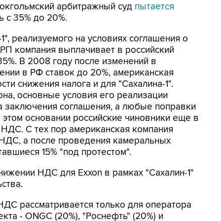
Стокгольмский арбитражный суд
пытается
ь с 35% до 20%.
1", реализуемого на условиях соглашения о
СРП компания выплачивает в российский
35%. В 2008 году после изменений в
ении в РФ ставок до 20%, американская
ти снижения налога и для "Сахалина-1".
она, основные условия его реализации
 заключения соглашения, а любые поправки
а этом основании российские чиновники еще в
и НДС. С тех пор американская компания
НДС, а после проведения камеральных
авшиеся 15% "под протестом".
нижении НДС для Exxon в рамках "Сахалин-1"
ства.
НДС рассматривается только для оператора
екта - ONGC (20%), "Роснефть" (20%) и