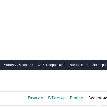
Мобильная версия
Об "Интерфаксе"
Interfax.com
Интерфак
Главное
В России
В мире
Экономик