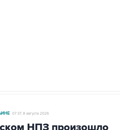
Приморье подростков, готовивших
а службе у электросетевых объектов и
НН 7725383515 Erid: F7NfYUJCUneVdwcydK6A
2027 года импорт, выпуск и обращение
АИНЕ
07:37, 8 августа 2026
ьском НПЗ произошло