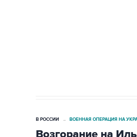
ФСБ сообщила о задержании в 
теракт на объекте Росгвардии
Беспилотные технологии и ИИ н
агрокомплексов
Социальная реклама, АНО «Национальные приоритеты».
И
Кабмин РФ разрешил до 1 июля 
бензина Евро 2, Евро 3, Евро 4
В РОССИИ
ВОЕННАЯ ОПЕРАЦИЯ НА УКР
→
Возгорание на Ил