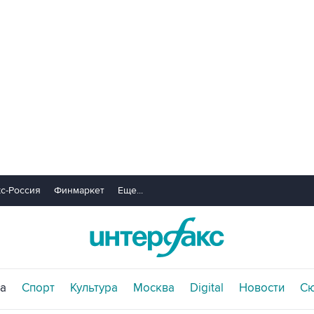
с-Россия
Финмаркет
Еще...
а
Спорт
Культура
Москва
Digital
Новости
С