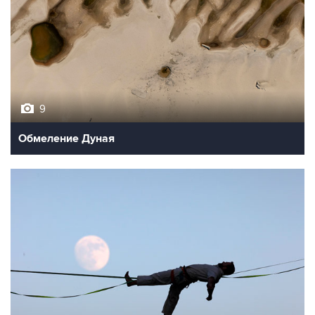
9
Обмеление Дуная