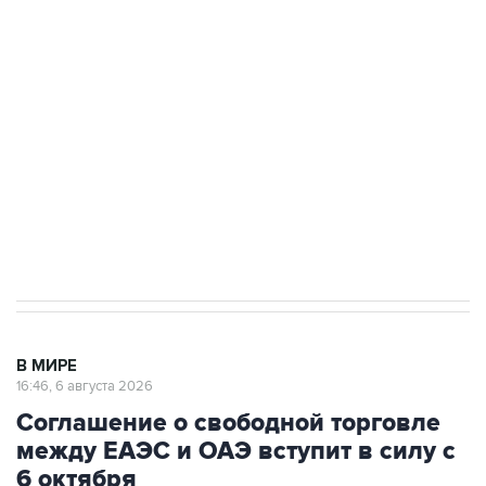
Путин сообщил о решении сосредоточить в
одних руках все службы тыла Минобороны
Как российские медицинские технологии
выходят на мировые рынки
Социальная реклама, АНО «Национальные приоритеты».
ИНН 7725383515 Erid: F7NfYUJCUneVdTRF8PRs
Трамп заявил, что переговоры с Ираном
начнутся в понедельник
В МИРЕ
16:46, 6 августа 2026
Соглашение о свободной торговле
между ЕАЭС и ОАЭ вступит в силу с
6 октября