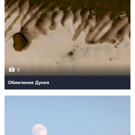
9
Обмеление Дуная