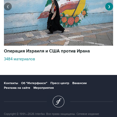
❮
❯
В
Операция Израиля и США против Ирана
1
3484 материалов
Контакты
Об "Интерфаксе"
Пресс-центр
Вакансии
Реклама на сайте
Мероприятия
Copyright © 1991—2026 Interfax. Все права защищены. Сетевое издание