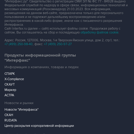
"Интерфакс.ру". Свидетельство о регистрации СМИ ЭЛ № ФС 77 - 84928 выдано
Федеральной службой по надзору в сфере связи, информационных технологий и
массовых коммуникаций (Роскомнадзор) 21.03.2023. Вся информация,
размещенная на данном веб-сайте, предназначена только для персонального
пользования и не подлежит дальнейшему воспроизведению и/или
распространению в какой-либо форме, иначе как с письменного разрешения
Интерфакса.
Сайт Interfax.ru (далее – сайт) использует файлы cookie. Продолжая работу с
сайтом, Вы соглашаетесь на сбор и последующую
обработку файлов cookie
.
Адрес: Россия, 127006, Москва, 1-я Тверская-Ямская улица, дом 2, стр.1, тел.:
+7 (499) 250-98-40
, факс:
+7 (499) 250-97-27
Продукты информационной группы
"Интерфакс"
Информация о компаниях, товарах и людях
СПАРК
X-Compliance
СКАУТ
Маркер
АСТРА
Новости и рынки
Новости "Интерфакса"
СКАН
RUDATA
Центр раскрытия корпоративной информации