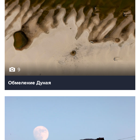
9
Обмеление Дуная