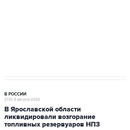
Росгвардии
Как российские медицинские технологии
выходят на мировые рынки
Социальная реклама, АНО «Национальные приоритеты».
ИНН 7725383515 Erid: F7NfYUJCUneVdTRF8PRs
Аксенов сообщил о четвертом погибшем в
результате атаки ВСУ на Крым
В РОССИИ
21:51, 6 августа 2026
В Ярославской области
ликвидировали возгорание
топливных резервуаров НПЗ