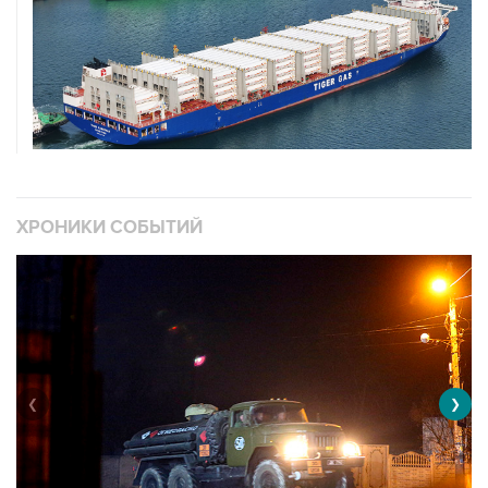
ХРОНИКИ СОБЫТИЙ
❮
❯