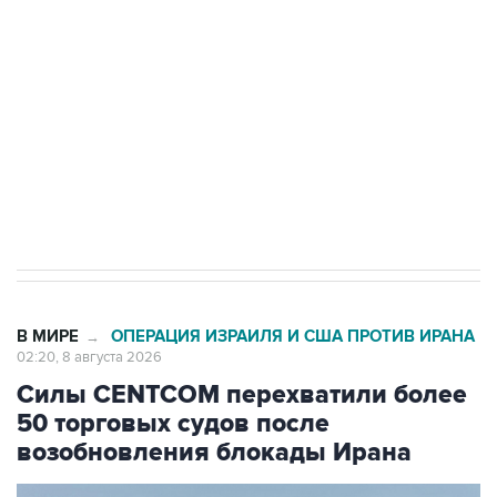
Беспилотные технологии и ИИ на службе у
электросетевых объектов и агрокомплексов
Социальная реклама, АНО «Национальные приоритеты».
ИНН 7725383515 Erid: F7NfYUJCUneVdwcydK6A
Кабмин РФ разрешил до 1 июля 2027 года
импорт, выпуск и обращение бензина Евро 2,
Евро 3, Евро 4
В МИРЕ
ОПЕРАЦИЯ ИЗРАИЛЯ И США ПРОТИВ ИРАНА
→
02:20, 8 августа 2026
Силы CENTCOM перехватили более
50 торговых судов после
возобновления блокады Ирана