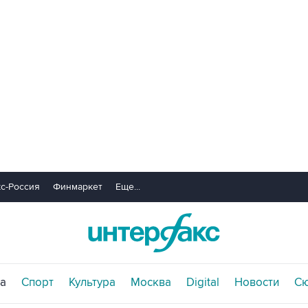
с-Россия
Финмаркет
Еще...
а
Спорт
Культура
Москва
Digital
Новости
С