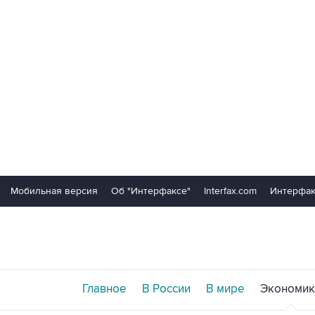
Мобильная версия
Об "Интерфаксе"
Interfax.com
Интерфак
Главное
В России
В мире
Экономик