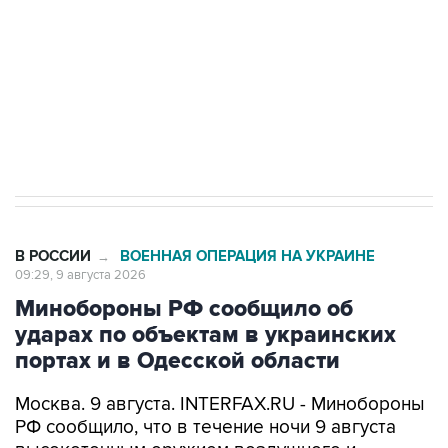
электросетевых объектов и агрокомплексов
Социальная реклама, АНО «Национальные приоритеты».
ИНН 7725383515 Erid: F7NfYUJCUneVdwcydK6A
Кабмин РФ разрешил до 1 июля 2027 года
импорт, выпуск и обращение бензина Евро 2,
Евро 3, Евро 4
В РОССИИ
ВОЕННАЯ ОПЕРАЦИЯ НА УКРАИНЕ
→
09:29, 9 августа 2026
Минобороны РФ сообщило об
ударах по объектам в украинских
портах и в Одесской области
Москва. 9 августа. INTERFAX.RU - Минобороны
РФ сообщило, что в течение ночи 9 августа