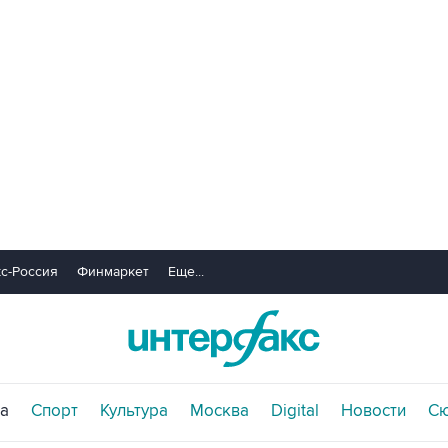
с-Россия
Финмаркет
Еще...
а
Спорт
Культура
Москва
Digital
Новости
С