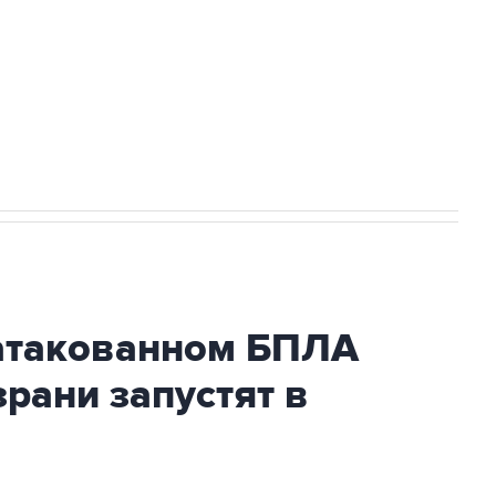
НН 7725383515 Erid: F7NfYUJCUneVdwcydK6A
2027 года импорт, выпуск и обращение
атакованном БПЛА
рани запустят в