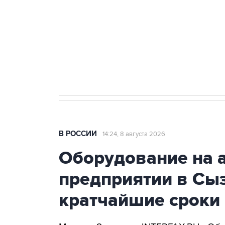
агрокомплексов
Социальная реклама, АНО «Национальные приоритеты».
И
Кабмин РФ разрешил до 1 июля 
бензина Евро 2, Евро 3, Евро 4
В РОССИИ
14:24, 8 августа 2026
Оборудование на 
предприятии в Сыз
кратчайшие сроки