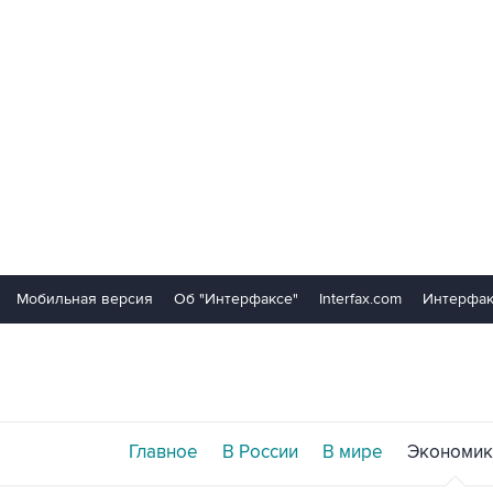
Мобильная версия
Об "Интерфаксе"
Interfax.com
Интерфак
Главное
В России
В мире
Экономик