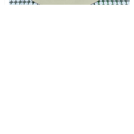
05 августа, 16:10
Неизвестность в части бюджета не позволяет ЦБ
уверенно говорить о скором допснижении ставки
05 августа, 16:02
ЦБ РФ прогнозирует ускорение годовой инфляции по
итогам сентября до 6,3%