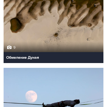
9
Обмеление Дуная