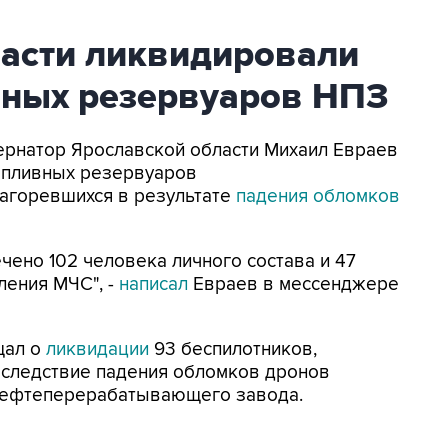
ласти ликвидировали
вных резервуаров НПЗ
убернатор Ярославской области Михаил Евраев
опливных резервуаров
агоревшихся в результате
падения обломков
ено 102 человека личного состава и 47
ления МЧС", -
написал
Евраев в мессенджере
щал о
ликвидации
93 беспилотников,
Вследствие падения обломков дронов
нефтеперерабатывающего завода.