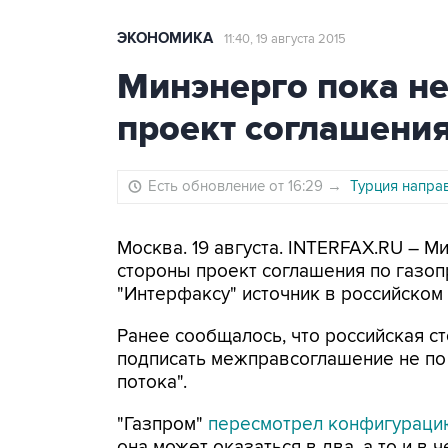
ЭКОНОМИКА
11:40, 19 августа 2015
Минэнерго пока не
проект соглашения
Есть обновление от 16:29
→
Турция напра
Москва. 19 августа. INTERFAX.RU – М
стороны проект соглашения по газоп
"Интерфаксу" источник в российском
Ранее сообщалось, что российская с
подписать межправсоглашение не по 
потока".
"Газпром"
пересмотрел конфигураци
она может оказаться в два, а то и в