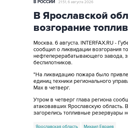
В РОССИИ
21:51, 6 августа 2026
В Ярославской об
возгорание топли
Москва. 6 августа. INTERFAX.RU - Г
сообщил о ликвидации возгорания т
нефтеперерабатывающего завода, з
беспилотников.
"На ликвидацию пожара было привлеч
единиц техники регионального управ
Мах в четверг.
Утром в четверг глава региона сооб
атаковавших Ярославскую область. 
загорелись топливные резервуары 
Ярославская область
Михаил Евраев