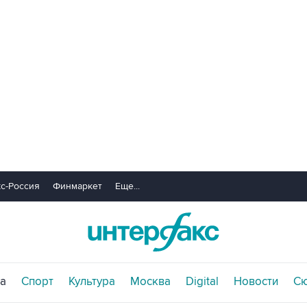
с-Россия
Финмаркет
Еще...
а
Спорт
Культура
Москва
Digital
Новости
С