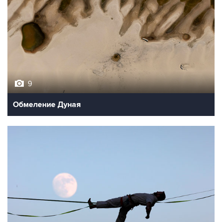
9
Обмеление Дуная