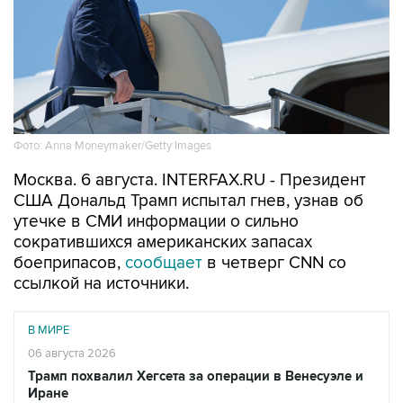
Фото: Anna Moneymaker/Getty Images
Москва. 6 августа. INTERFAX.RU - Президент
США Дональд Трамп испытал гнев, узнав об
утечке в СМИ информации о сильно
сократившихся американских запасах
боеприпасов,
сообщает
в четверг CNN со
ссылкой на источники.
В МИРЕ
06 августа 2026
Трамп похвалил Хегсета за операции в Венесуэле и
Иране