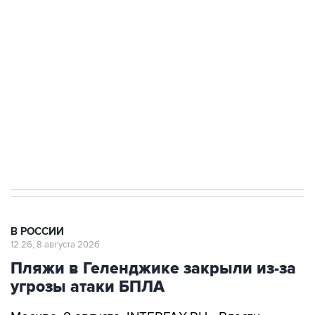
Беспилотные технологии и ИИ на службе у
электросетевых объектов и агрокомплексов
Социальная реклама, АНО «Национальные приоритеты».
ИНН 7725383515 Erid: F7NfYUJCUneVdwcydK6A
Кабмин РФ разрешил до 1 июля 2027 года
импорт, выпуск и обращение бензина Евро 2,
Евро 3, Евро 4
В РОССИИ
12:26, 8 августа 2026
Пляжи в Геленджике закрыли из-за
угрозы атаки БПЛА