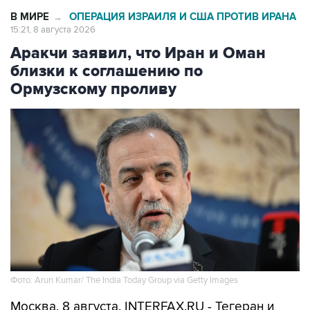
В МИРЕ
ОПЕРАЦИЯ ИЗРАИЛЯ И США ПРОТИВ ИРАНА
→
15:21, 8 августа 2026
Аракчи заявил, что Иран и Оман
близки к соглашению по
Ормузскому проливу
Фото: Arun Kumar/ The India Today Group via Getty Images
Москва. 8 августа. INTERFAX.RU - Тегеран и