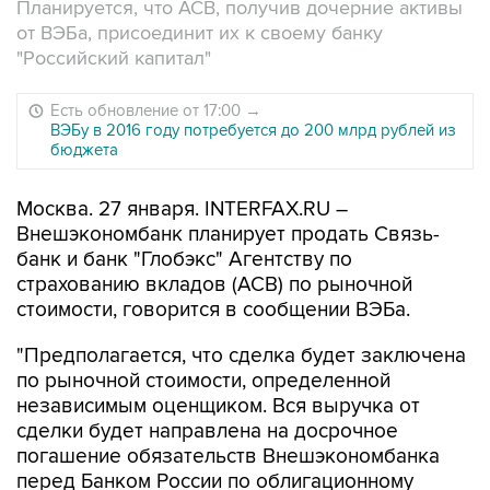
Планируется, что АСВ, получив дочерние активы
от ВЭБа, присоединит их к своему банку
"Российский капитал"
Есть обновление от 17:00
→
ВЭБу в 2016 году потребуется до 200 млрд рублей из
бюджета
Москва. 27 января. INTERFAX.RU –
Внешэкономбанк планирует продать Связь-
банк и банк "Глобэкс" Агентству по
страхованию вкладов (АСВ) по рыночной
стоимости, говорится в сообщении ВЭБа.
"Предполагается, что сделка будет заключена
по рыночной стоимости, определенной
независимым оценщиком. Вся выручка от
сделки будет направлена на досрочное
погашение обязательств Внешэкономбанка
перед Банком России по облигационному