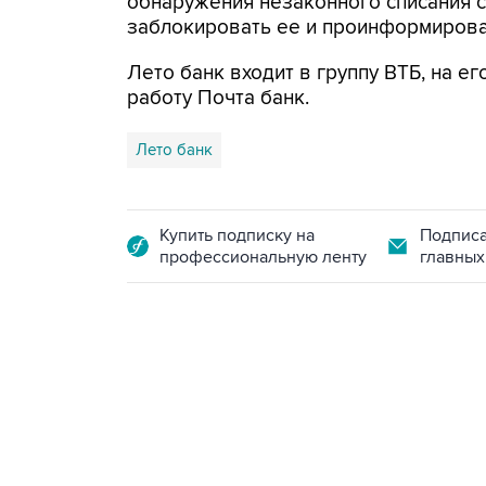
обнаружения незаконного списания с
заблокировать ее и проинформирова
Лето банк входит в группу ВТБ, на ег
работу Почта банк.
Лето банк
Купить подписку на
Подписа
профессиональную ленту
главных
13:11, 7 августа 2026