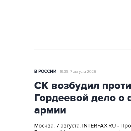
Социальная реклама, АНО «Национальные приоритеты».
И
Аксенов сообщил о четвертом п
Крым
В РОССИИ
19:39, 7 августа 2026
СК возбудил прот
Гордеевой дело о 
армии
Москва. 7 августа. INTERFAX.RU - П