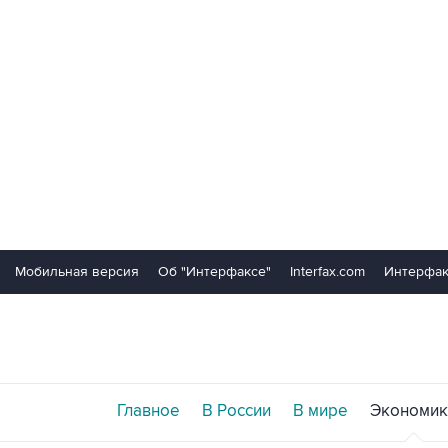
Мобильная версия
Об "Интерфаксе"
Interfax.com
Интерфак
Главное
В России
В мире
Экономик