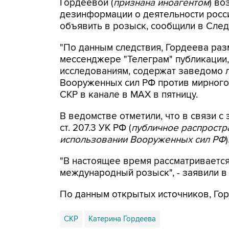
Гордеевой (
признана иноагентом
) во
дезинформации о деятельности росси
объявить в розыск, сообщили в След
"По данным следствия, Гордеева раз
мессенджере "Телеграм" публикации,
исследованиям, содержат заведомо
Вооруженных сил РФ против мирного 
СКР в канале в MAX в пятницу.
В ведомстве отметили, что в связи с 
ст. 207.3 УК РФ (
публичное распрост
использовании Вооруженных сил РФ
)
"В настоящее время рассматриваетс
международный розыск", - заявили в
По данным открытых источников, Гор
СКР
Катерина Гордеева