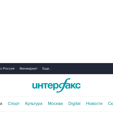
с-Россия
Финмаркет
Еще...
а
Спорт
Культура
Москва
Digital
Новости
С