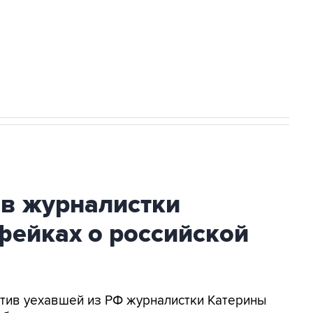
НН 7725383515 Erid: F7NfYUJCUneVdwcydK6A
огибшем в результате атаки ВСУ на
ив журналистки
фейках о российской
ротив уехавшей из РФ журналистки Катерины