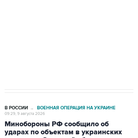
Беспилотные технологии и ИИ на службе у
электросетевых объектов и агрокомплексов
Социальная реклама, АНО «Национальные приоритеты».
ИНН 7725383515 Erid: F7NfYUJCUneVdwcydK6A
Кабмин РФ разрешил до 1 июля 2027 года
импорт, выпуск и обращение бензина Евро 2,
Евро 3, Евро 4
В РОССИИ
ВОЕННАЯ ОПЕРАЦИЯ НА УКРАИНЕ
→
09:29, 9 августа 2026
Минобороны РФ сообщило об
ударах по объектам в украинских
портах и в Одесской области