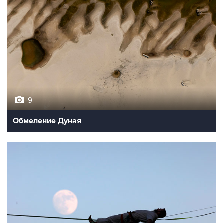
9
Обмеление Дуная