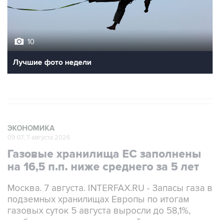
10
Лучшие фото недели
ЭКОНОМИКА
09:07, 7 августа 2026
Газовые хранилища ЕС заполнены
на 16,5 п.п. ниже среднего за 5 лет
Москва. 7 августа. INTERFAX.RU - Запасы газа в
подземных хранилищах Европы по итогам
газовых суток 5 августа выросли до 58,1%,