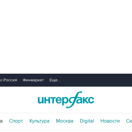
с-Россия
Финмаркет
Еще...
а
Спорт
Культура
Москва
Digital
Новости
С