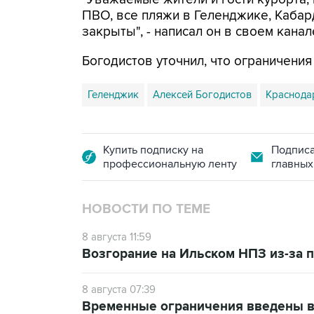
ПВО, все пляжи в Геленджике, Кабар
закрыты", - написал он в своем канал
Богодистов уточнил, что ограничени
Геленджик
Алексей Богодистов
Краснода
Купить подписку на
Подписа
профессиональную ленту
главных
НОВОСТИ ПО ТЕМЕ
8 августа 11:59
Возгорание на Ильском НПЗ из-за
8 августа 07:39
Временные ограничения введены в