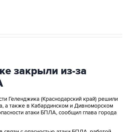
2027 года импорт, выпуск и обращение
ке закрыли из-за
А
асти Геленджика (Краснодарский край) решили
а, а также в Кабардинском и Дивноморском
опасности атаки БПЛА, сообщил глава города
в связи с опасностью атаки БПЛА, работой