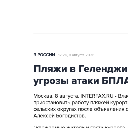
Кабмин РФ разрешил до 1 июля 
бензина Евро 2, Евро 3, Евро 4
В РОССИИ
12:26, 8 августа 2026
Пляжи в Геленджи
угрозы атаки БПЛ
Москва. 8 августа. INTERFAX.RU - Вл
приостановить работу пляжей курорт
сельских округах после объявления 
Алексей Богодистов.
"Уважаемые жители и гости курорта, 