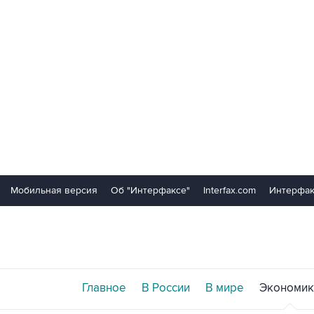
Мобильная версия
Об "Интерфаксе"
Interfax.com
Интерфак
Главное
В России
В мире
Экономик