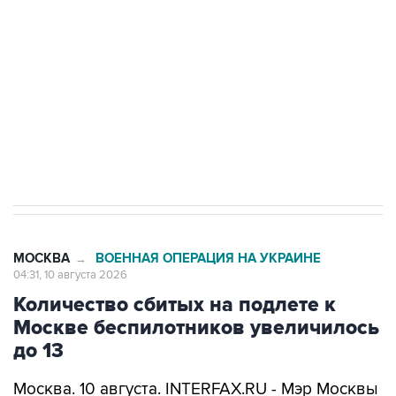
Беспилотные технологии и ИИ на службе у
электросетевых объектов и агрокомплексов
Социальная реклама, АНО «Национальные приоритеты».
ИНН 7725383515 Erid: F7NfYUJCUneVdwcydK6A
Путин вывел "Шереметьево" из
стратегического списка с целью снять
препятствие для приватизации
МОСКВА
ВОЕННАЯ ОПЕРАЦИЯ НА УКРАИНЕ
→
04:31, 10 августа 2026
Количество сбитых на подлете к
Москве беспилотников увеличилось
до 13
Москва. 10 августа. INTERFAX.RU - Мэр Москвы