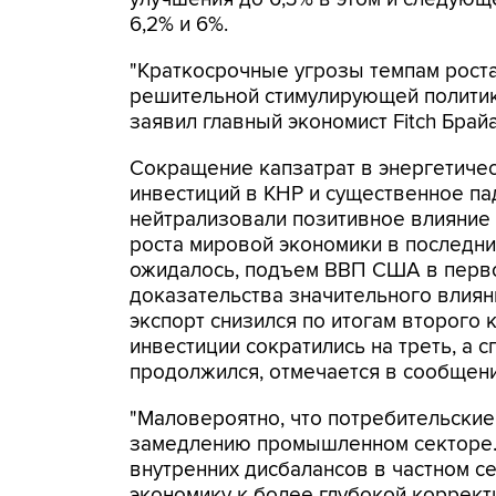
6,2% и 6%.
"Краткосрочные угрозы темпам роста
решительной стимулирующей политико
заявил главный экономист Fitch Брайа
Сокращение капзатрат в энергетичес
инвестиций в КНР и существенное па
нейтрализовали позитивное влияние
роста мировой экономики в последни
ожидалось, подъем ВВП США в перв
доказательства значительного влиян
экспорт снизился по итогам второго
инвестиции сократились на треть, а
продолжился, отмечается в сообщени
"Маловероятно, что потребительски
замедлению промышленном секторе. 
внутренних дисбалансов в частном с
экономику к более глубокой корректи