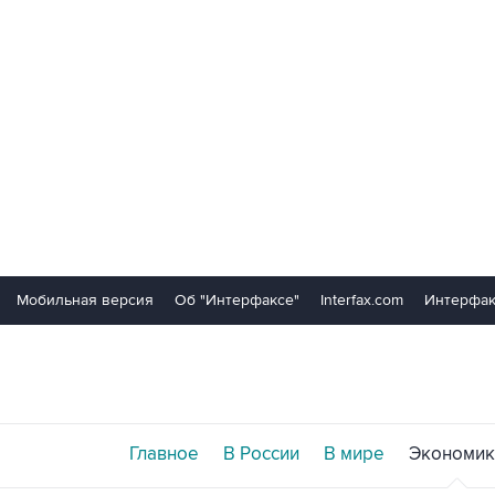
Мобильная версия
Об "Интерфаксе"
Interfax.com
Интерфак
Главное
В России
В мире
Экономик