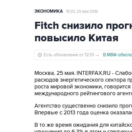
ЭКОНОМИКА
19:03, 25 мая 2016
Fitch снизило про
повысило Китая
Есть обновление от 12:51
→
В МВФ обеспо
Москва. 25 мая. INTERFAX.RU - Слабо
расходов энергетического сектора 
роста мировой экономики, говорится
международного рейтингового агентст
Агентство существенно снизило прог
Впервые с 2013 года оценка оказала
В то же время ожидания для китайск
улучшения до 6,3% в этом и следующ