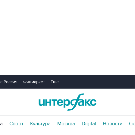
с-Россия
Финмаркет
Еще...
а
Спорт
Культура
Москва
Digital
Новости
С