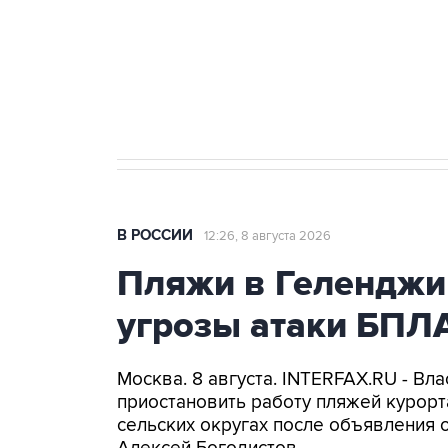
Социальная реклама, АНО «Национальные приоритеты».
И
Кабмин РФ разрешил до 1 июля 
бензина Евро 2, Евро 3, Евро 4
В РОССИИ
12:26, 8 августа 2026
Пляжи в Геленджи
угрозы атаки БПЛ
Москва. 8 августа. INTERFAX.RU - Вл
приостановить работу пляжей курорт
сельских округах после объявления 