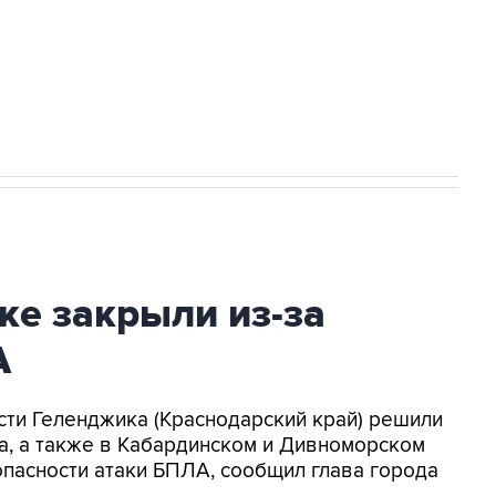
НН 7725383515 Erid: F7NfYUJCUneVdwcydK6A
2027 года импорт, выпуск и обращение
ке закрыли из-за
А
асти Геленджика (Краснодарский край) решили
а, а также в Кабардинском и Дивноморском
опасности атаки БПЛА, сообщил глава города