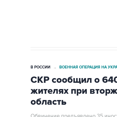
Как российские медицинские т
Социальная реклама, АНО «Национальные приоритеты».
И
Трамп заявил, что переговоры 
В РОССИИ
ВОЕННАЯ ОПЕРАЦИЯ НА УКР
→
СКР сообщил о 64
жителях при втор
область
Обвинение предъявлено 35 ино