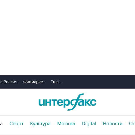
с-Россия
Финмаркет
Еще...
а
Спорт
Культура
Москва
Digital
Новости
С