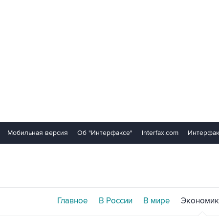
Мобильная версия
Об "Интерфаксе"
Interfax.com
Интерфак
Главное
В России
В мире
Экономик