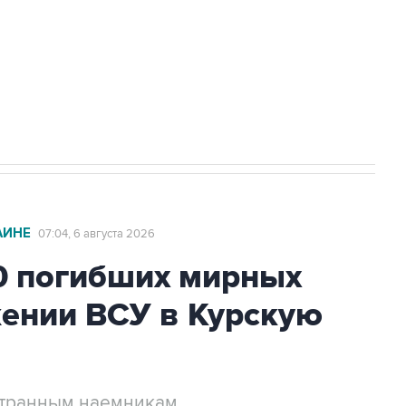
ехнологии выходят на мировые рынки
НН 7725383515 Erid: F7NfYUJCUneVdTRF8PRs
с Ираном начнутся в понедельник
АИНЕ
07:04, 6 августа 2026
0 погибших мирных
жении ВСУ в Курскую
странным наемникам