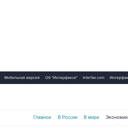
Мобильная версия
Об "Интерфаксе"
Interfax.com
Интерфак
Главное
В России
В мире
Экономик