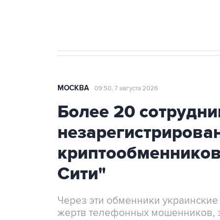
Крым
МОСКВА
09:50, 7 августа 2026
Более 20 сотрудни
незарегистрирова
криптообменников
Сити"
Через эти обменники украинские
жертв телефонных мошенников, 