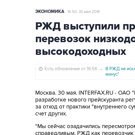
ЭКОНОМИКА
16:50, 30 мая 2016
РЖД выступили пр
перевозок низкодо
высокодоходных
Есть обновление от 16:56
→
В РЖД не иск
минус"
Москва. 30 мая. INTERFAX.RU - ОАО 
разработке нового прейскуранта рег
за отход от практики "внутреннего с
счет других.
"Мы сейчас озадачились пересмотром
справедливым. РЖД как перевозчик д