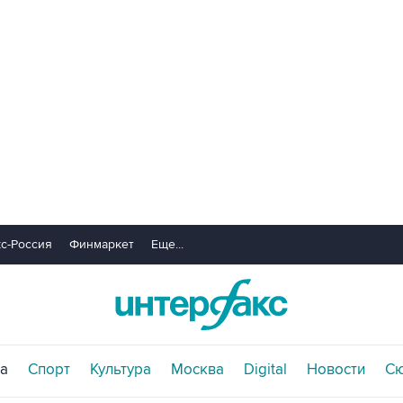
с-Россия
Финмаркет
Еще...
а
Спорт
Культура
Москва
Digital
Новости
С