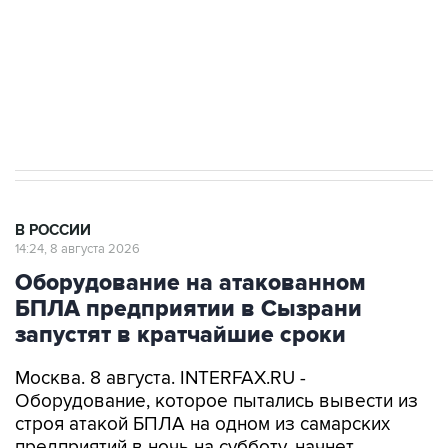
Социальная реклама, АНО «Национальные приоритеты».
ИНН 7725383515 Erid: F7NfYUJCUneVdwcydK6A
Кабмин РФ разрешил до 1 июля 2027 года
импорт, выпуск и обращение бензина Евро 2,
Евро 3, Евро 4
В РОССИИ
14:24, 8 августа 2026
Оборудование на атакованном
БПЛА предприятии в Сызрани
запустят в кратчайшие сроки
Москва. 8 августа. INTERFAX.RU -
Оборудование, которое пытались вывести из
строя атакой БПЛА на одном из самарских
предприятий в ночь на субботу, начнет