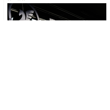
07 августа, 12:30
Janaf и MOL достигли соглашения о транзите по
Адриатическому нефтепроводу