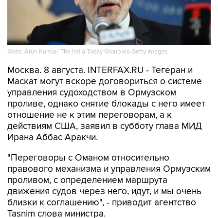
Фото: Arun Kumar/ The India Today Group via Getty Images
Москва. 8 августа. INTERFAX.RU - Тегеран и
Маскат могут вскоре договориться о системе
управления судоходством в Ормузском
проливе, однако снятие блокады с него имеет
отношение не к этим переговорам, а к
действиям США, заявил в субботу глава МИД
Ирана Аббас Аракчи.
"Переговоры с Оманом относительно
правового механизма и управления Ормузским
проливом, с определением маршрута
движения судов через него, идут, и мы очень
близки к соглашению", - приводит агентство
Tasnim слова министра.